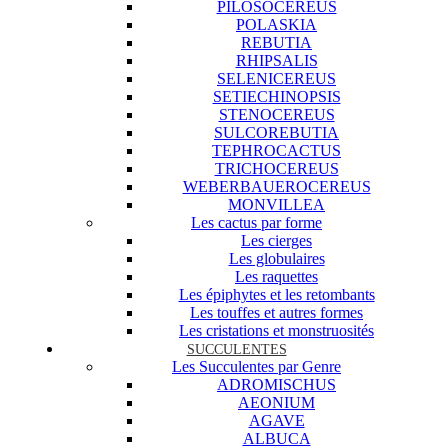
PILOSOCEREUS
POLASKIA
REBUTIA
RHIPSALIS
SELENICEREUS
SETIECHINOPSIS
STENOCEREUS
SULCOREBUTIA
TEPHROCACTUS
TRICHOCEREUS
WEBERBAUEROCEREUS
MONVILLEA
Les cactus par forme
Les cierges
Les globulaires
Les raquettes
Les épiphytes et les retombants
Les touffes et autres formes
Les cristations et monstruosités
SUCCULENTES
Les Succulentes par Genre
ADROMISCHUS
AEONIUM
AGAVE
ALBUCA