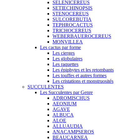
SELENICEREUS
SETIECHINOPSIS
STENOCEREUS
SULCOREBUTIA
TEPHROCACTUS
TRICHOCEREUS
WEBERBAUEROCEREUS
MONVILLEA
Les cactus par forme
Les cierges
Les globulaires
Les raquettes
Les épiphytes et les retombants
Les touffes et autres formes
Les cristations et monstruosités
SUCCULENTES
Les Succulentes par Genre
ADROMISCHUS
AEONIUM
AGAVE
ALBUCA
ALOE
ALLUAUDIA
ANACAMPSEROS
BEAUCARNEA