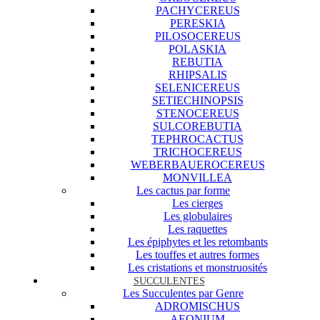
PACHYCEREUS
PERESKIA
PILOSOCEREUS
POLASKIA
REBUTIA
RHIPSALIS
SELENICEREUS
SETIECHINOPSIS
STENOCEREUS
SULCOREBUTIA
TEPHROCACTUS
TRICHOCEREUS
WEBERBAUEROCEREUS
MONVILLEA
Les cactus par forme
Les cierges
Les globulaires
Les raquettes
Les épiphytes et les retombants
Les touffes et autres formes
Les cristations et monstruosités
SUCCULENTES
Les Succulentes par Genre
ADROMISCHUS
AEONIUM