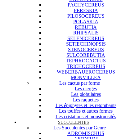
PACHYCEREUS
PERESKIA
PILOSOCEREUS
POLASKIA
REBUTIA
RHIPSALIS
SELENICEREUS
SETIECHINOPSIS
STENOCEREUS
SULCOREBUTIA
TEPHROCACTUS
TRICHOCEREUS
WEBERBAUEROCEREUS
MONVILLEA
Les cactus par forme
Les cierges
Les globulaires
Les raquettes
Les épiphytes et les retombants
Les touffes et autres formes
Les cristations et monstruosités
SUCCULENTES
Les Succulentes par Genre
ADROMISCHUS
AEONIUM