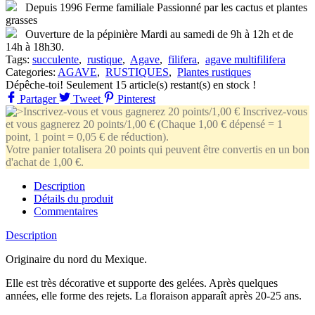
Commentaires
Description
Originaire du nord du Mexique.
Elle est très décorative et supporte des gelées. Après quelques
années, elle forme des rejets. La floraison apparaît après 20-25 ans.
Hivernage :
Il n’y a pas d’hivernage proprement dit à respecter puisqu’il peut
rester en extérieur toute l’année. Il est toutefois nécessaire de stopper
les arrosages de novembre à mars.
Substrat :
Utiliser un substrat à cactées type, c'est-à-dire 1/3 de terreau de
feuilles, 1/3 de sable grossier, 1/3 de terre de jardin.
Détails du produit
En stock
15 Produits
Fiche technique
Famille
AGAVACEES