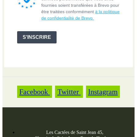
Facebook
Twitter
Instagram
Les Cactées de Saint Jean 45,
Chemin de Saint Jean - Pont de l'herbasse
26260 CLERIEUX
0475-716-389
contact@cactus26.com
CATÉGORIES
CATÉGORIES
Cactus
Succulentes
Rustiques
Nécessaire pour l'amateur