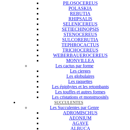
PILOSOCEREUS
POLASKIA
REBUTIA
RHIPSALIS
SELENICEREUS
SETIECHINOPSIS
STENOCEREUS
SULCOREBUTIA
TEPHROCACTUS
TRICHOCEREUS
WEBERBAUEROCEREUS
MONVILLEA
Les cactus par forme
Les cierges
Les globulaires
Les raquettes
Les épiphytes et les retombants
Les touffes et autres formes
Les cristations et monstruosités
SUCCULENTES
Les Succulentes par Genre
ADROMISCHUS
AEONIUM
AGAVE
ALBUCA