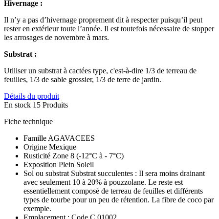
Origine
Mexique
Rusticité
Zone 8 (-12°C à - 7°C)
Exposition
Plein Soleil
Sol ou substrat
Substrat succulentes : Il sera moins drainant
avec seulement 10 à 20% à pouzzolane. Le reste est
essentiellement composé de terreau de feuilles et différents
types de tourbe pour un peu de rétention. La fibre de coco par
exemple.
Emplacement : Code C
01002
Genre
AGAVE
Références spécifiques
EAN-13
2074417710447
Commentaires
Soyez le premier à donner votre avis !


Avis (0) - Modération des avis

Noter le produit
