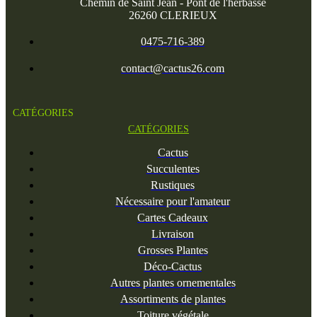
Cartes Cadeaux
Livraison
Grosses Plantes
Déco-Cactus
Autres plantes ornementales
Assortiments de plantes
Toiture végétale
INFORMATIONS
INFORMATIONS
Promotions
Nouveaux produits
Meilleures ventes
Nos magasins
Nous contacter
Mentions légales
Conditions Générales de Vente
A propos
Horaires et Venir jusqu'à nous