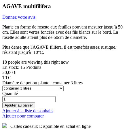
Quantité
Ajouter au panier
Ajouter à la liste de souhaits
Ajouter pour comparer
Cartes cadeaux Disponible en achat en ligne
Depuis 1996 Ferme familiale Passionné par les cactus et plantes
grasses
Ouverture de la pépinière Mardi au samedi de 9h à 12h et de
14h à 18h30.
Tags:
succulente
,
rustique
,
Agave
,
filifera
,
agave multifilifera
Categories:
AGAVE
,
RUSTIQUES
,
Plantes rustiques
Dépêche-toi! Seulement
15
article(s) restant(s) en stock !
Partager
Tweet
Pinterest
Inscrivez-vous
et vous gagnerez 20 points/1,00 €
(Chaque 1,00 € dépensé = 1
point, 1 point = 0,05 € de réduction).
Votre panier totalisera 20 points qui peuvent être convertis en un bon
d'achat de 1,00 €.
Description
Détails du produit