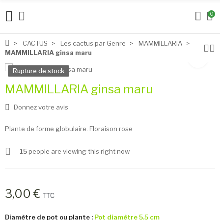
0
CACTUS
Les cactus par Genre
MAMMILLARIA
MAMMILLARIA ginsa maru
Rupture de stock
MAMMILLARIA ginsa maru
Donnez votre avis
Plante de forme globulaire. Floraison rose
15
people are viewing this right now
3,00 €
TTC
Diamètre de pot ou plante :
Pot diamètre 5.5 cm